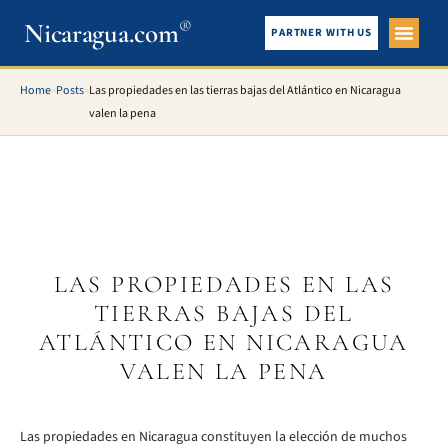
Nicaragua.com
®
PARTNER WITH US
City Gui
What To See
Home
»
Posts
»
Las propiedades en las tierras bajas del Atlántico en Nicaragua
valen la pena
LAS PROPIEDADES EN LAS
TIERRAS BAJAS DEL
ATLÁNTICO EN NICARAGUA
VALEN LA PENA
Las propiedades en Nicaragua constituyen la elección de muchos